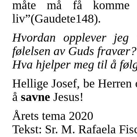
måte må få komme ti
liv”(Gaudete148).
Hvordan opplever jeg
følelsen av Guds fravær?
Hva hjelper meg til å føl
Hellige Josef, be Herren o
å
savne
Jesus!
Årets tema 2020
Tekst: Sr. M. Rafaela Fi