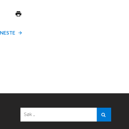
NESTE
Søk
etter: