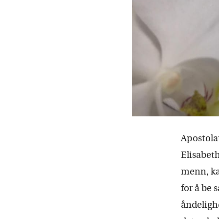
Apostolat
Elisabeth
menn, ka
for å be
åndeligh