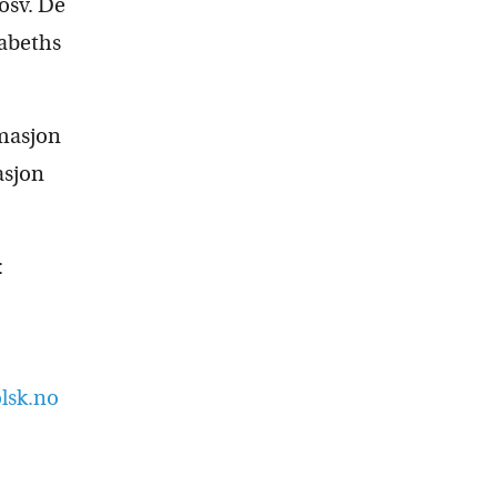
 osv. De
sabeths
rmasjon
asjon
:
olsk.no