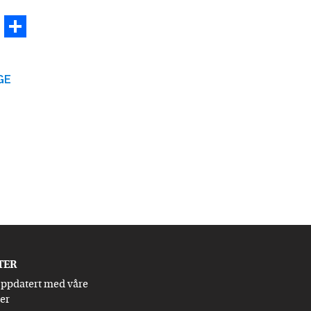
cebook
Twitter
Share
GE
TER
oppdatert med våre
ter