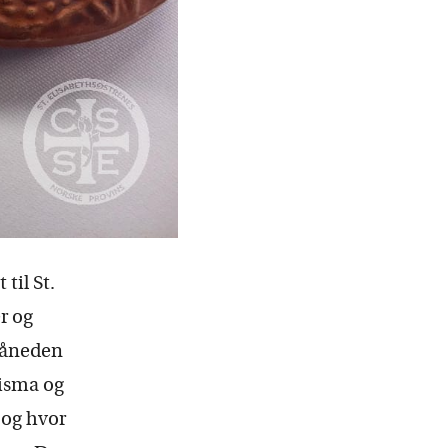
til St.
r og
 måneden
risma og
 og hvor