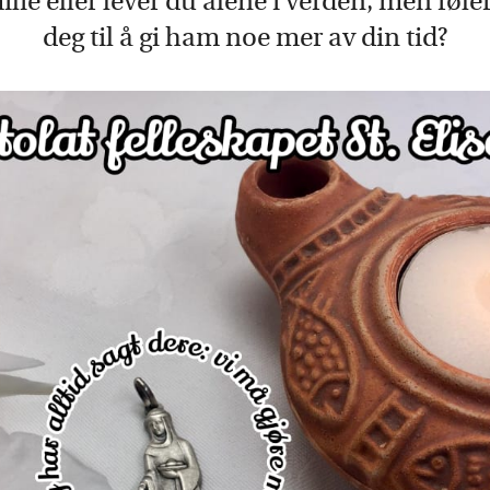
lie eller lever du alene i verden, men føler
deg til å gi ham noe mer av din tid?