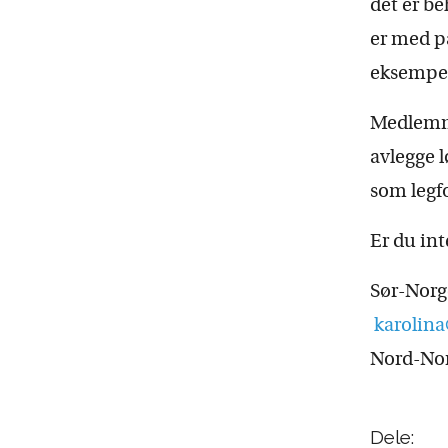
det er be
er med på
eksempe
Medlemme
avlegge l
som legfo
Er du int
Sør-Norg
karolina
Nord-Nor
Dele: