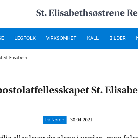
St. Elisabethsøstrene R
GE
LEGFOLK
VIRKSOMHET
KALL
BILDER
 St. Elisabeth
ostolatfellesskapet St. Elisab
fra Norge
30.04.2021