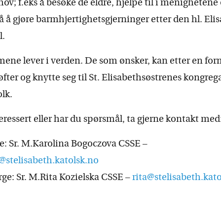
hov; f.eks å besøke de eldre, hjelpe til i menighetene
 å gjøre barmhjertighetsgjerninger etter den hl. Eli
l.
ne lever i verden. De som ønsker, kan etter en fo
øfter og knytte seg til St. Elisabethsøstrenes kongreg
lk.
eressert eller har du spørsmål, ta gjerne kontakt med
e: Sr. M.Karolina Bogoczova CSSE –
@stelisabeth.katolsk.no
ge: Sr. M.Rita Kozielska CSSE –
rita@stelisabeth.kat