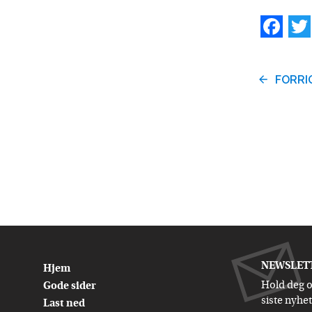
Fa
FORRI
NEWSLET
Hjem
Hold deg 
Gode sider
siste nyhe
Last ned