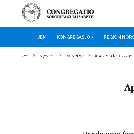
HJEM
KONGREGASJON
REGION NOR
Hjem
Nyheter
fra Norge
Apostolatfellesskapet
Ap