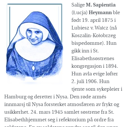
Salige
M. Sapientia
(Łucja)
Heymann
ble
født 19. april 1875 i
Lubiesz v. Wałcz (nå
Koszalin-Kołobrzeg
bispedømme). Hun
gikk inn i St.
Elisabethsøstrenes
kongregasjon i 1894.
Hun avla evige løfter
2. juli 1906. Hun
tjente som sykepleier i
Hamburg og deretter i Nysa. Den røde armés
innmarsj til Nysa forsterket atmosfæren av frykt og
usikkerhet. 24. mars 1945 samlet søstrene fra St.
Elisabethhjemmet seg i refektorium på ordre fra