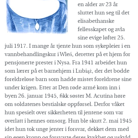
en alder av 23 år
sluttet hun seg til det
elisabethanske
fellesskapet og avla
sine evige løfter 25.
juli 1917. I mange år tjente hun som sykepleier i en
vannbehandlingskur i Wleń, deretter på et hjem for
pensjonerte prester i Nysa. Fra 1941 arbeidet hun
som lærer på et barnehjem i Lubiąż, der det bodde
foreldreløse barn som hadde mistet foreldrene sine
under krigen. Etter at Den røde armé kom inn i
byen 26. januar 1945, fikk søster M. Acutina høre
om soldatenes bestialske oppførsel. Derfor våket
hun spesielt over sikkerheten til jentene som var
overlatt i hennes omsorg. Hun ble skutt 2. mai 1945
idet hun tok unge jenter i forsvar, dekket dem med
sin egen kropp og forsvarte deres kyskhet og uskyld.