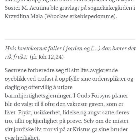
Søster M. Acutina ble gravlagt på sognekirkegården i
Krzydlina Mała (Wrocław erkebispedømme).
Hvis hvetekornet faller i jorden og (…)
dør, bærer det
rik frukt.
(jfr Joh 12,24)
Søstrene forberedte seg til sitt livs avgjørende
øyeblikk ved trofast å oppfylle sine ordensplikter og
daglig og offervillig å utføre
barmhjertighetsgjerninger. I Guds Forsyns planer
ble de valgt til å ofre den vakreste gaven, som er
livet. Frykt, usikkerhet, lidelse og angst satte deres
tro, tillit og kjærlighet på prøve. Selv om de mistet
sitt jordiske liv, tror vi på at Kristus ga sine bruder
evig herlighet.