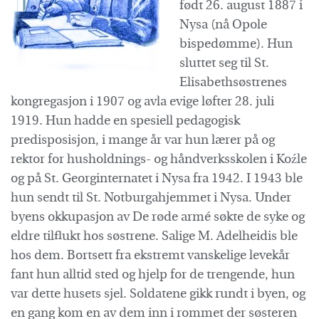
født 26. august 1887 i
Nysa (nå Opole
bispedømme). Hun
sluttet seg til St.
Elisabethsøstrenes
kongregasjon i 1907 og avla evige løfter 28. juli
1919. Hun hadde en spesiell pedagogisk
predisposisjon, i mange år var hun lærer på og
rektor for husholdnings- og håndverksskolen i Koźle
og på St. Georginternatet i Nysa fra 1942. I 1943 ble
hun sendt til St. Notburgahjemmet i Nysa. Under
byens okkupasjon av De røde armé søkte de syke og
eldre tilflukt hos søstrene. Salige M. Adelheidis ble
hos dem. Bortsett fra ekstremt vanskelige levekår
fant hun alltid sted og hjelp for de trengende, hun
var dette husets sjel. Soldatene gikk rundt i byen, og
en gang kom en av dem inn i rommet der søsteren