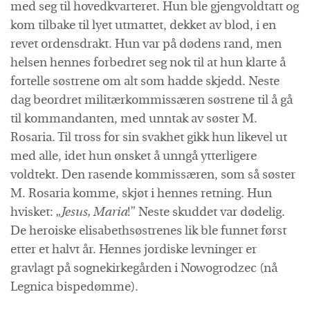
med seg til hovedkvarteret. Hun ble gjengvoldtatt og
kom tilbake til lyet utmattet, dekket av blod, i en
revet ordensdrakt. Hun var på dødens rand, men
helsen hennes forbedret seg nok til at hun klarte å
fortelle søstrene om alt som hadde skjedd. Neste
dag beordret militærkommissæren søstrene til å gå
til kommandanten, med unntak av søster M.
Rosaria. Til tross for sin svakhet gikk hun likevel ut
med alle, idet hun ønsket å unngå ytterligere
voldtekt. Den rasende kommissæren, som så søster
M. Rosaria komme, skjøt i hennes retning. Hun
hvisket: „
Jesus, Maria
!” Neste skuddet var dødelig.
De heroiske elisabethsøstrenes lik ble funnet først
etter et halvt år. Hennes jordiske levninger er
gravlagt på sognekirkegården i Nowogrodzec (nå
Legnica bispedømme).