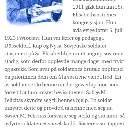
1911 gikk hun inn i St.
Elisabethsøstrenes
kongregasjon. Hun
avla evige løfter 5. juli
1923 i Wrocław. Hun var lærer og pedagog i
Düsseldorf, Kup og Nysa. Sovjetiske soldater
stasjonert på St. Elisabethhjemmet angrep søstrene
stadig, som derfor opplevde mange dager med frykt
og skrekk. Som svar på soldatenes brutale oppførsel
ba priorinnen dem om å la søstrene være i fred. En
av soldatene slo henne med et geværløp, noe som
førte til at hun mistet bevisstheten. Salige M.
Felicitas skyndte seg til hennes hjelp. En soldat
utnyttet dette og prøvde å ta henne med seg ut.
Søster M. Felicitas forsvarte seg sterkt og sto imot, så
avfyrte soldaten et varselskudd. Søsteren sto tappert