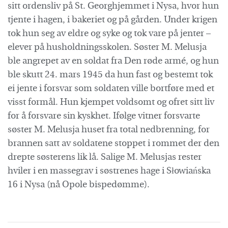
sitt ordensliv på St. Georghjemmet i Nysa, hvor hun
tjente i hagen, i bakeriet og på gården. Under krigen
tok hun seg av eldre og syke og tok vare på jenter –
elever på husholdningsskolen. Søster M. Melusja
ble angrepet av en soldat fra Den røde armé, og hun
ble skutt 24. mars 1945 da hun fast og bestemt tok
ei jente i forsvar som soldaten ville bortføre med et
visst formål. Hun kjempet voldsomt og ofret sitt liv
for å forsvare sin kyskhet. Ifølge vitner forsvarte
søster M. Melusja huset fra total nedbrenning, for
brannen satt av soldatene stoppet i rommet der den
drepte søsterens lik lå. Salige M. Melusjas rester
hviler i en massegrav i søstrenes hage i Słowiańska
16 i Nysa (nå Opole bispedømme).