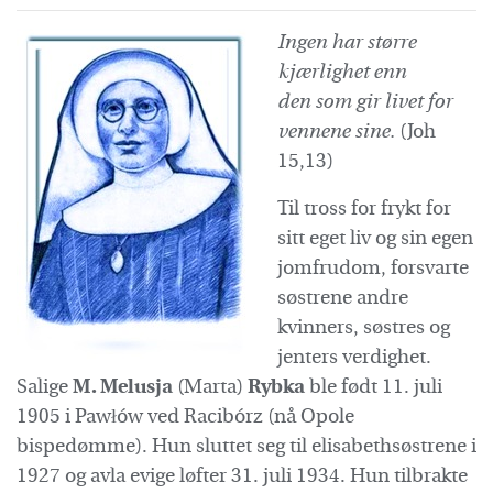
Ingen har større
kjærlighet enn
den
som gir livet for
vennene sine.
(Joh
15,13)
Til tross for frykt for
sitt eget liv og sin egen
jomfrudom, forsvarte
søstrene andre
kvinners, søstres og
jenters verdighet.
Salige
M. Melusja
(Marta)
Rybka
ble født 11. juli
1905 i Pawłów ved Racibórz (nå Opole
bispedømme). Hun sluttet seg til elisabethsøstrene i
1927 og avla evige løfter 31. juli 1934. Hun tilbrakte