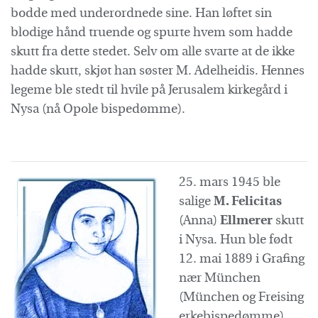
bodde med underordnede sine. Han løftet sin
blodige hånd truende og spurte hvem som hadde
skutt fra dette stedet. Selv om alle svarte at de ikke
hadde skutt, skjøt han søster M. Adelheidis. Hennes
legeme ble stedt til hvile på Jerusalem kirkegård i
Nysa (nå Opole bispedømme).
25. mars 1945 ble
salige
M. Felicitas
(Anna)
Ellmerer
skutt
i Nysa. Hun ble født
12. mai 1889 i Grafing
nær München
(München og Freising
erkebispedømme).