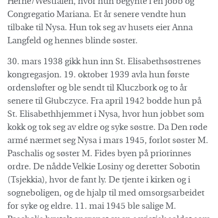
Herne/Westfalen, hvor hun begynte i en jobb og
Congregatio Mariana. Et år senere vendte hun
tilbake til Nysa. Hun tok seg av husets eier Anna
Langfeld og hennes blinde søster.
30. mars 1938 gikk hun inn St. Elisabethsøstrenes
kongregasjon. 19. oktober 1939 avla hun første
ordensløfter og ble sendt til Kluczbork og to år
senere til Głubczyce. Fra april 1942 bodde hun på
St. Elisabethhjemmet i Nysa, hvor hun jobbet som
kokk og tok seg av eldre og syke søstre. Da Den røde
armé nærmet seg Nysa i mars 1945, forlot søster M.
Paschalis og søster M. Fides byen på priorinnes
ordre. De nådde Velkie Losiny og deretter Sobotin
(Tsjekkia), hvor de fant ly. De tjente i kirken og i
sogneboligen, og de hjalp til med omsorgsarbeidet
for syke og eldre. 11. mai 1945 ble salige M.