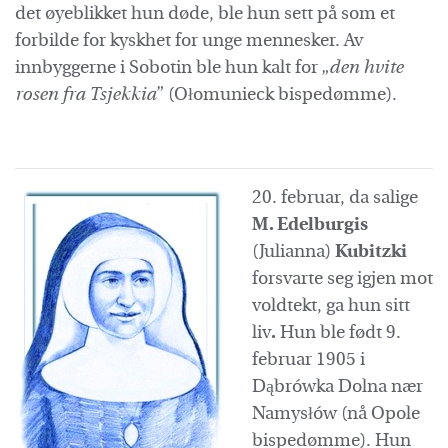
det øyeblikket hun døde, ble hun sett på som et
forbilde for kyskhet for unge mennesker. Av
innbyggerne i Sobotin ble hun kalt for „
den hvite
rosen fra Tsjekkia
” (Ołomunieck bispedømme).
20. februar, da salige
M. Edelburgis
(Julianna)
Kubitzki
forsvarte seg igjen mot
voldtekt, ga hun sitt
liv
.
Hun ble født 9.
februar 1905 i
Dąbrówka Dolna nær
Namysłów (nå Opole
bispedømme). Hun