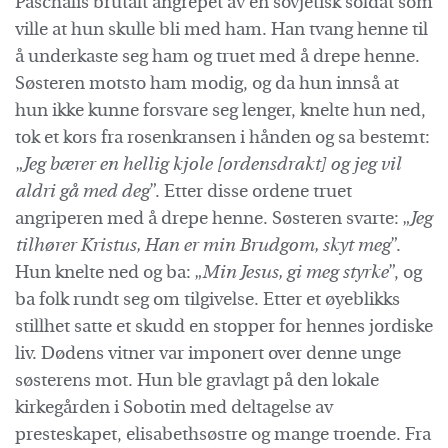
Paschalis brutalt angrepet av en sovjetisk soldat som
ville at hun skulle bli med ham. Han tvang henne til
å underkaste seg ham og truet med å drepe henne.
Søsteren motsto ham modig, og da hun innså at
hun ikke kunne forsvare seg lenger, knelte hun ned,
tok et kors fra rosenkransen i hånden og sa bestemt:
„
Jeg bærer en hellig kjole [ordensdrakt] og jeg vil
aldri gå med deg
”. Etter disse ordene truet
angriperen med å drepe henne. Søsteren svarte: „
Jeg
tilhører Kristus, Han er min Brudgom, skyt meg
”.
Hun knelte ned og ba: „
Min Jesus, gi meg styrke
”, og
ba folk rundt seg om tilgivelse. Etter et øyeblikks
stillhet satte et skudd en stopper for hennes jordiske
liv. Dødens vitner var imponert over denne unge
søsterens mot. Hun ble gravlagt på den lokale
kirkegården i Sobotin med deltagelse av
presteskapet, elisabethsøstre og mange troende. Fra