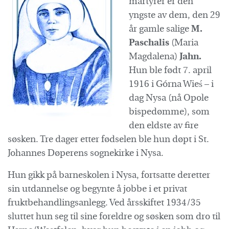
martyrer er den
yngste av dem, den 29
år gamle salige
M.
Paschalis
(Maria
Magdalena)
Jahn.
Hun ble født 7. april
1916 i Górna Wieś – i
dag Nysa (nå Opole
bispedømme), som
den eldste av fire
søsken. Tre dager etter fødselen ble hun døpt i St.
Johannes Døperens sognekirke i Nysa.
Hun gikk på barneskolen i Nysa, fortsatte deretter
sin utdannelse og begynte å jobbe i et privat
fruktbehandlingsanlegg. Ved årsskiftet 1934/35
sluttet hun seg til sine foreldre og søsken som dro til