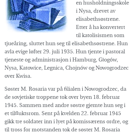
en husholdningsskole
i Nysa, drevet av
elisabethsøstrene.
Etter å ha konvertert
til katolisismen som
tjueåring, sluttet hun seg til elisabethsøstrene. Hun
avla evige løfter 29. juli 1935. Hun tjente i pastoral
tjeneste og administrasjon i Hamburg, Głogów,
Nysa, Katowice, Legnica, Chojnów og Nowogrodzec
over Kwisa.
Søster M. Rosaria var på filialen i Nowogrodzec, da
de sovjetiske troppene tok over byen 18. februar
1945. Sammen med andre søstre gjemte hun seg i
et tilfluktsrom. Sent på kvelden 22. februar 1945
gikk tre soldater inn i lyet på komissærens ordre, og
til tross for motstanden tok de søster M. Rosaria