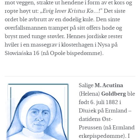
mot veggen, strakte ut hendene i form av et kors og
ropte høyt ut: „
Evig lever Kristus Ko…
!” Det siste
ordet ble avbrutt av en dødelig kule. Den sinte
overfallsmannen trampet på sitt offers hode og
bryst med tunge støvler. Hennes jordiske rester
hviler i en massegrav i klosterhagen i Nysa på
Słowiańska 16 (nå Opole bispedømme).
Salige
M. Acutina
(Helena)
Goldberg
ble
født 6. juli 1882 i
Dłużek på Ermland –
datidens Øst-
Preussen (nå Ermland
erkepispedømme). I