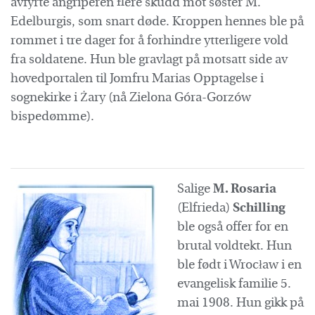
avfyrte angriperen flere skudd mot søster M.
Edelburgis, som snart døde. Kroppen hennes ble på
rommet i tre dager for å forhindre ytterligere vold
fra soldatene. Hun ble gravlagt på motsatt side av
hovedportalen til Jomfru Marias Opptagelse i
sognekirke i Żary (nå Zielona Góra-Gorzów
bispedømme).
Salige
M. Rosaria
(Elfrieda)
Schilling
ble også offer for en
brutal voldtekt. Hun
ble født i Wrocław i en
evangelisk familie 5.
mai 1908. Hun gikk på