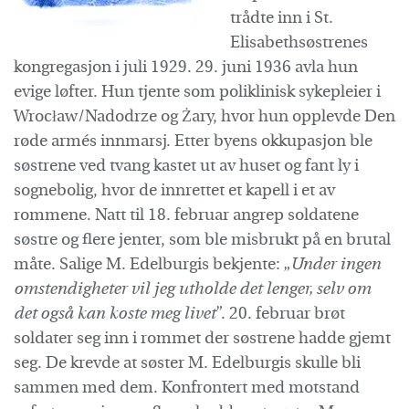
trådte inn i St.
Elisabethsøstrenes
kongregasjon i juli 1929. 29. juni 1936 avla hun
evige løfter. Hun tjente som poliklinisk sykepleier i
Wrocław/Nadodrze og Żary, hvor hun opplevde Den
røde armés innmarsj. Etter byens okkupasjon ble
søstrene ved tvang kastet ut av huset og fant ly i
sognebolig, hvor de innrettet et kapell i et av
rommene. Natt til 18. februar angrep soldatene
søstre og flere jenter, som ble misbrukt på en brutal
måte. Salige M. Edelburgis bekjente: „
Under ingen
omstendigheter vil jeg utholde det lenger, selv om
det også kan koste meg livet
”. 20. februar brøt
soldater seg inn i rommet der søstrene hadde gjemt
seg. De krevde at søster M. Edelburgis skulle bli
sammen med dem. Konfrontert med motstand