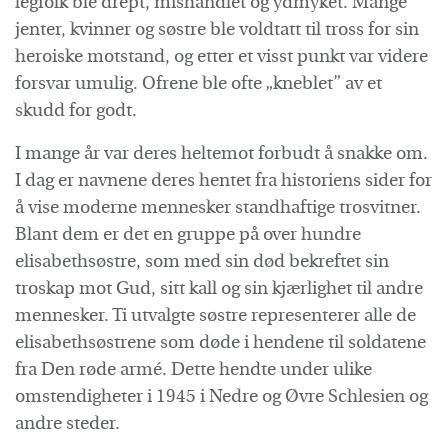
legfolk ble drept, mishandlet og ydmyket. Mange
jenter, kvinner og søstre ble voldtatt til tross for sin
heroiske motstand, og etter et visst punkt var videre
forsvar umulig. Ofrene ble ofte „kneblet” av et
skudd for godt.
I mange år var deres heltemot forbudt å snakke om.
I dag er navnene deres hentet fra historiens sider for
å vise moderne mennesker standhaftige trosvitner.
Blant dem er det en gruppe på over hundre
elisabethsøstre, som med sin død bekreftet sin
troskap mot Gud, sitt kall og sin kjærlighet til andre
mennesker. Ti utvalgte søstre representerer alle de
elisabethsøstrene som døde i hendene til soldatene
fra Den røde armé. Dette hendte under ulike
omstendigheter i 1945 i Nedre og Øvre Schlesien og
andre steder.