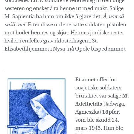
soldatene. En av soldatene vendte seg til den unge
søsteren og ønsket å ta henne ut med makt. Salige
M. Sapientia ba ham om ikke å gjøre det:
Å, vær så
snill, nei
. Etter disse ordene satte soldaten pistolen
mot hodet hennes og skjøt. Hennes jordiske rester
hviler i en felles grav i klosterhagen i St.
Elisabethhjemmet i Nysa (nå Opole bispedømme).
Et annet offer for
sovjetiske soldaters
brutalitet var salige
M.
Adelheidis
(Jadwiga,
Agnieszka)
Töpfer,
som ble skudd 24.
mars 1945. Hun ble