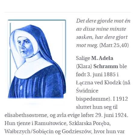
Det dere gjorde
mot én
av disse mine minste
søsken,
har dere gjort
mot meg.
(Matt 25,40)
Salige
M. Adela
(Klara)
Schramm
ble
født 3. juni 1885 i
Łączna ved Kłodzk (nå
Świdnice
bispedømme). I 1912
sluttet hun seg til
elisabethsøstrene, og avla evige løfter 29. juni 1924.
Hun tjente i Ramułtowice, Szklarska Poręba,
Wałbrzych/Sobięcin og Godzieszów, hvor hun var