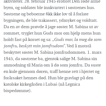
aktiviteter. 28. februar 1945 erobret Den røde armé
byen, og soldater ble innkvartert i søstrenes hus.
Søstrene og beboerne fikk ikke lov til å forlate
bygningen, de ble trakassert, ydmyket og voldtatt.
Da en av dem prøvde å jage søster M. Sabina ut av
rommet, tryglet hun Guds mor om hjelp mens hun
holdt fast på korset og sa: „
Guds mor, la meg dø som
jomfru, beskytt min jomfrudom
”. Ved å motstå
beskyttet søster M. Sabina jomfrudommen. 1. mars
1945, da søstrene ba, gjentok salige M. Sabina sin
anmodning til Maria om å dø som jomfru. Da suste
en kule gjennom døren, traff henne rett i hjertet og
forårsaket hennes død. Hun ble gravlagt på den
katolske kirkegården i Lubań (nå Legnica
bispedømme).