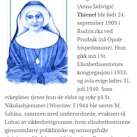
(Anna Jadwiga)
Thienel
ble født 24.
september 1909 i
Rudziczka ved
Prudnik (nå Opole
bispedømme). Hun
gikk inn i St.
Elisabethsøstrenes
kongregasjon i 1933,
og avla evige løfter 31.
juli 1940. Som
sykepleier tjente hun de eldre og syke på St.
Nikolashjemmet i Wrocław. I 1944 ble søster M.
Sabina, sammen med underordnede, evakuert til
Lubań av sikkerhetsgrunner, hvor elisabethsøstrene
gjennomførte polikliniske og omsorgsfulle