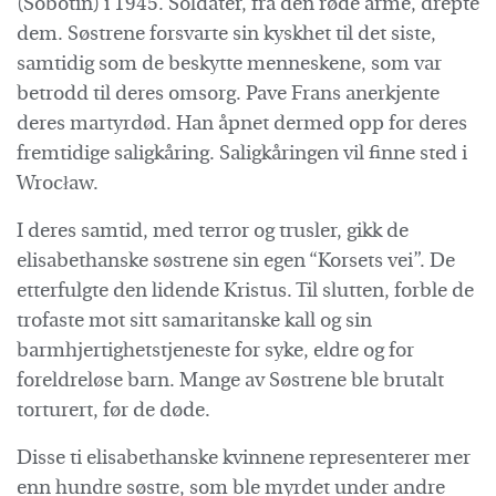
(Sobotín) i 1945. Soldater, fra den røde armé, drepte
dem. Søstrene forsvarte sin kyskhet til det siste,
samtidig som de beskytte menneskene, som var
betrodd til deres omsorg. Pave Frans anerkjente
deres martyrdød. Han åpnet dermed opp for deres
fremtidige saligkåring. Saligkåringen vil finne sted i
Wrocław.
I deres samtid, med terror og trusler, gikk de
elisabethanske søstrene sin egen “Korsets vei”. De
etterfulgte den lidende Kristus. Til slutten, forble de
trofaste mot sitt samaritanske kall og sin
barmhjertighetstjeneste for syke, eldre og for
foreldreløse barn. Mange av Søstrene ble brutalt
torturert, før de døde.
Disse ti elisabethanske kvinnene representerer mer
enn hundre søstre, som ble myrdet under andre