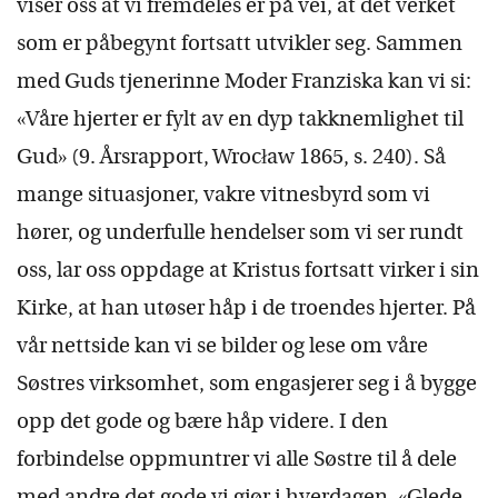
viser oss at vi fremdeles er på vei, at det verket
som er påbegynt fortsatt utvikler seg. Sammen
med Guds tjenerinne Moder Franziska kan vi si:
«Våre hjerter er fylt av en dyp takknemlighet til
Gud» (9. Årsrapport, Wrocław 1865, s. 240). Så
mange situasjoner, vakre vitnesbyrd som vi
hører, og underfulle hendelser som vi ser rundt
oss, lar oss oppdage at Kristus fortsatt virker i sin
Kirke, at han utøser håp i de troendes hjerter. På
vår nettside kan vi se bilder og lese om våre
Søstres virksomhet, som engasjerer seg i å bygge
opp det gode og bære håp videre. I den
forbindelse oppmuntrer vi alle Søstre til å dele