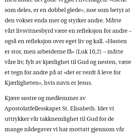
med andre det gode vi gjør i hverdagen. «Glede
som deles, er en dobbel glede», noe som betyr at
den vokser enda mer og styrker andre. Måtte
vårt livsvitnesbyrd være en refleksjon for andre –
også en refleksjon over eget liv og kall. «Høsten
er stor, men arbeiderne få» (Luk 10,2) – måtte
våre liv, fylt av kjærlighet til Gud og nesten, være
et tegn for andre på at «det er verdt å leve for
Kjærligheten», hvis navn er Jesus.
Kjære søstre og medlemmer av
Apostolatfellesskapet St. Elisabeth. Idet vi
uttrykker vår takknemlighet til Gud for de
mange nådegaver vi har mottatt gjennom vår