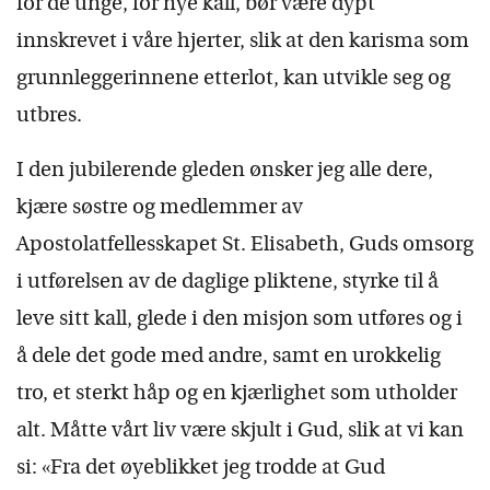
for de unge, for nye kall, bør være dypt
innskrevet i våre hjerter, slik at den karisma som
grunnleggerinnene etterlot, kan utvikle seg og
utbres.
I den jubilerende gleden ønsker jeg alle dere,
kjære søstre og medlemmer av
Apostolatfellesskapet St. Elisabeth, Guds omsorg
i utførelsen av de daglige pliktene, styrke til å
leve sitt kall, glede i den misjon som utføres og i
å dele det gode med andre, samt en urokkelig
tro, et sterkt håp og en kjærlighet som utholder
alt. Måtte vårt liv være skjult i Gud, slik at vi kan
si: «Fra det øyeblikket jeg trodde at Gud