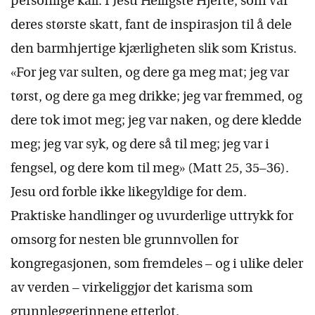
personlige kall. I Jesu Helligste Hjerte, som var
deres største skatt, fant de inspirasjon til å dele
den barmhjertige kjærligheten slik som Kristus.
«For jeg var sulten, og dere ga meg mat; jeg var
tørst, og dere ga meg drikke; jeg var fremmed, og
dere tok imot meg; jeg var naken, og dere kledde
meg; jeg var syk, og dere så til meg; jeg var i
fengsel, og dere kom til meg» (Matt 25, 35–36).
Jesu ord forble ikke likegyldige for dem.
Praktiske handlinger og uvurderlige uttrykk for
omsorg for nesten ble grunnvollen for
kongregasjonen, som fremdeles – og i ulike deler
av verden – virkeliggjør det karisma som
grunnleggerinnene etterlot.