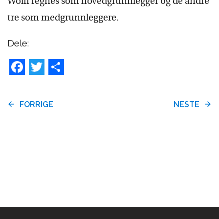
Wolff regnes som hovedgrunnlegger og de andre
tre som medgrunnleggere.
Dele:
Facebook
Twitter
Share
FORRIGE
NESTE