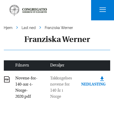
Men
Hjem
Last ned
Franziska Werner
Franziska Werner
Filnavn
Detaljer
Novene-for-
Takksigelses
140-aar-i-
novene for
NEDLASTING
Norge-
140 år i
2020.pdf
Norge