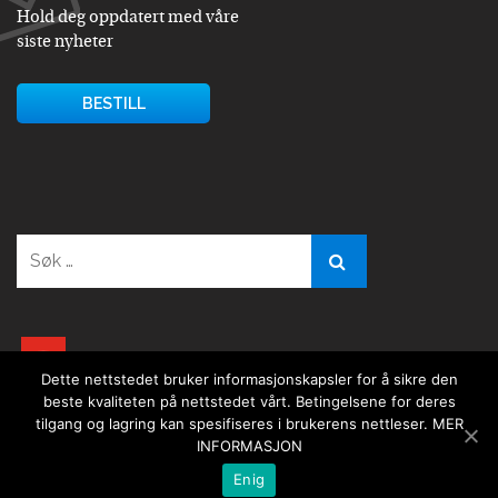
Hold deg oppdatert med våre
siste nyheter
BESTILL
Søk
etter:
youtube
Dette nettstedet bruker informasjonskapsler for å sikre den
beste kvaliteten på nettstedet vårt. Betingelsene for deres
tilgang og lagring kan spesifiseres i brukerens nettleser.
MER
INFORMASJON
Enig
Copyright © 2026
SISMS.pl
- All rights reserved.