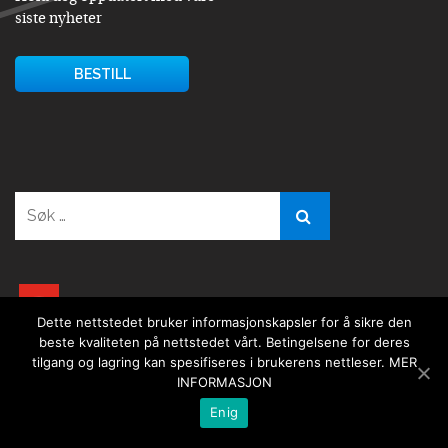
siste nyheter
BESTILL
Søk
etter:
youtube
Dette nettstedet bruker informasjonskapsler for å sikre den
beste kvaliteten på nettstedet vårt. Betingelsene for deres
tilgang og lagring kan spesifiseres i brukerens nettleser.
MER
INFORMASJON
Enig
Copyright © 2026
SISMS.pl
- All rights reserved.
Translate »