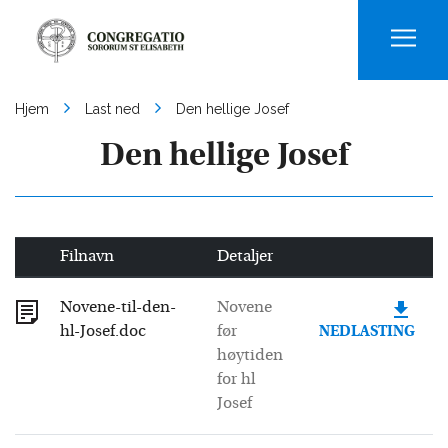
Men
Hjem
Last ned
Den hellige Josef
Den hellige Josef
Filnavn
Detaljer
Novene-til-den-
Novene
hl-Josef.doc
før
NEDLASTING
høytiden
for hl
Josef