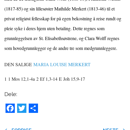
(1817-85) og sin lillesøster Mathilde Merkert (1813-46) til et
privat religiøst fellesskap for på egen bekostning å reise rundt og
pleie syke i deres hjem uten betaling. Dette regnes som
grunnleggelsen av St. Elisabethsøstrene, og Clara Wolff regnes
som hovedgrunnlegger og de andre tre som medgrunnleggere.
DEN SALIGE
MARIA LOUISE MERKERT
1
1 Mos 12,1-4a
2
Ef 1,3-14
E
Joh 15,9-17
Dele:
Facebook
Twitter
Share