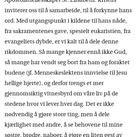
Apostolatfellesskapet St. Elisabeth. Kristus
inviterer oss til å samarbeide, til å forkynne hans
ord. Med utgangspunkt i kildene til hans nåde,
fra sakramentenes gave, spesielt eukaristien, fra
evangeliets dybde, er vi kalt til å dele denne
rikdommen. Så mange kjenner ennå ikke Gud,
så mange har vendt seg bort fra ham og foraktet
budene (jf. Menneskeslektens innvielse til Jesu
hellige hjerte), og derfor trengs et mer
gjennomsiktig vitnesbyrd om våre liv på de
stedene hvor vi lever hver dag. Det er ikke
nødvendig å gjøre store ting, men å dele
kjærlighet med andre, å se behovene til mine
søstre, brødre, naboer, å gjøre en liten gest av