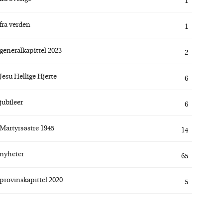
1
fra verden
1
generalkapittel 2023
2
Jesu Hellige Hjerte
6
jubileer
6
Martyrsøstre 1945
14
nyheter
65
provinskapittel 2020
5