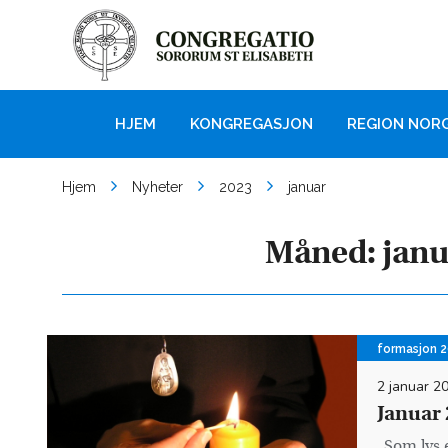
HJEM
KONGREGASJON
REGION NOR
Hjem
Nyheter
2023
januar
Måned:
janu
formasjon 
2 januar 2
Januar 2
„Som lys 