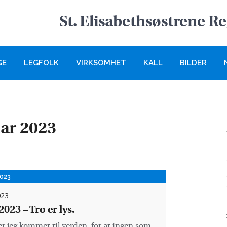
St. Elisabethsøstrene R
GE
LEGFOLK
VIRKSOMHET
KALL
BILDER
ar 2023
2023
023
023 – Tro er lys.
er jeg kommet til verden, for at ingen som