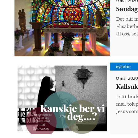
9 mai 2020
Søndag
Det blir 
Elisabeths
til oss, s
nyheter
8 mai 2020
Kallsuk
I sitt bud
mai, tok 
Jesus som