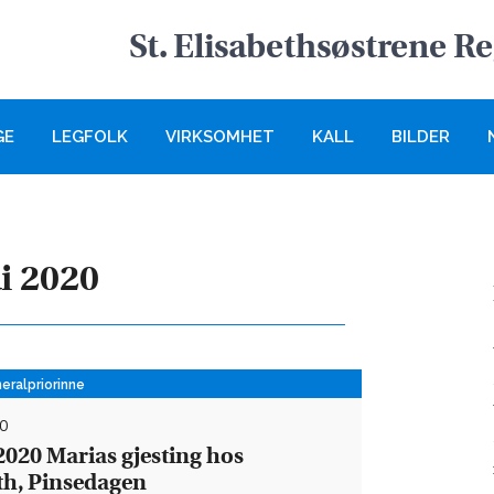
St. Elisabethsøstrene R
GE
LEGFOLK
VIRKSOMHET
KALL
BILDER
i 2020
neralpriorinne
0
020 Marias gjesting hos
th, Pinsedagen