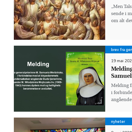
„Men Tals
sende i m
om alt det
brev fra ge
19 mai 202
Melding
Samuel
Melding f
i forbind
angående 
nyheter