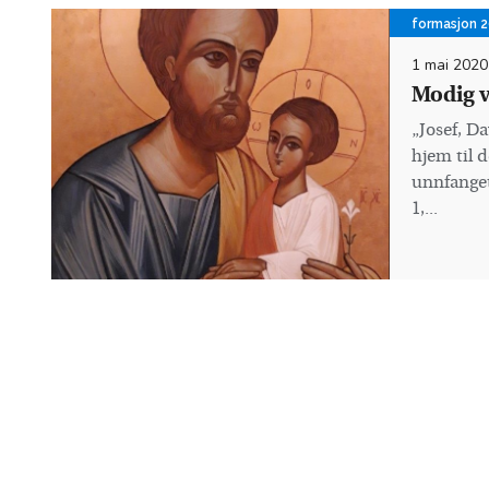
formasjon 2
1 mai 2020
Modig v
„Josef, Da
hjem til 
unnfanget
1,...