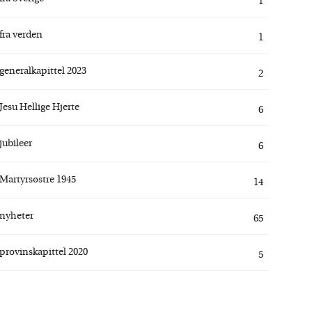
1
fra verden
1
generalkapittel 2023
2
Jesu Hellige Hjerte
6
jubileer
6
Martyrsøstre 1945
14
nyheter
65
provinskapittel 2020
5