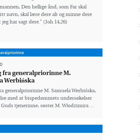
mannen, Den hellige ånd, som Far skal
itt navn, skal lære dere alt og minne dere
 jeg har sagt dere.” (Joh 14,26)
neralpriorinne
0
 fra generalpriorinne M.
a Werbińska
ra generalpriorinne M. Samuela Werbińska,
else med at bispedømmets undersøkelser
Guds tjenerinne, søster M. Włodzimira ...