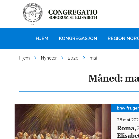
HJEM
KONGREGASJON
REGION NOR
Hjem
Nyheter
2020
mai
Måned:
ma
brev fra ge
28 mai 202
Roma, 2
Elisabe