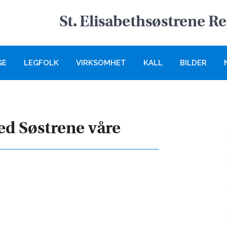
St. Elisabethsøstrene R
GE
LEGFOLK
VIRKSOMHET
KALL
BILDER
ed Søstrene våre