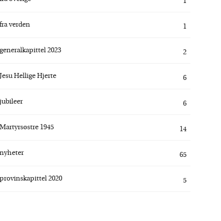
1
fra verden
1
generalkapittel 2023
2
Jesu Hellige Hjerte
6
jubileer
6
Martyrsøstre 1945
14
nyheter
65
provinskapittel 2020
5